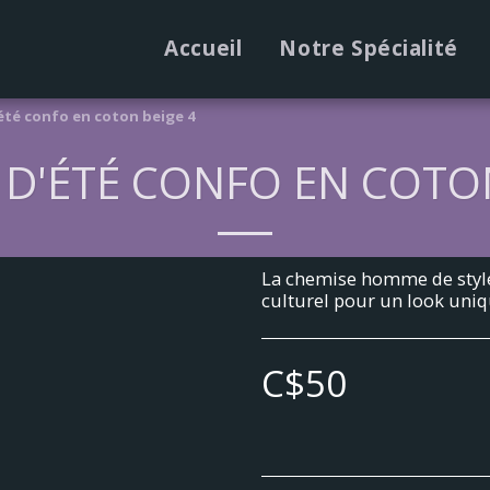
Accueil
Notre Spécialité
été confo en coton beige 4
 D'ÉTÉ CONFO EN COTON
La chemise homme de style a
culturel pour un look uniqu
C$
50