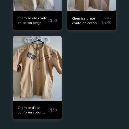
Chemise été confo
C$
50
Chemise d' été
C$
50
C$
40
en coton beige
confo en coton
beige 2
Chemise d'été
C$
50
confo en coton
beige 3