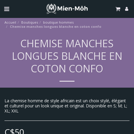
Accueil
Boutiques
boutique hommes
Chemise manches longues blanche en coton confo
CHEMISE MANCHES
LONGUES BLANCHE EN
COTON CONFO
La chemise homme de style africain est un choix stylé, élégant
et culturel pour un look unique et original. Disponible en S; M; L;
XL; XXL
C$
50