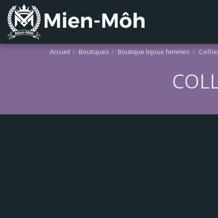
Accueil
Boutiques
Boutique bijoux femmes
Collie
COLL