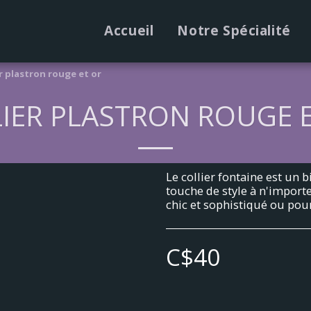
Accueil
Notre Spécialité
r plastron rouge et or
IER PLASTRON ROUGE 
Le collier fontaine est un 
touche de style à n'importe
chic et sophistiqué ou pour
C$
40