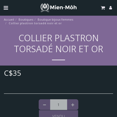
Accueil
Boutiques
Boutique bijoux femmes
Collier plastron torsadé noir et or
COLLIER PLASTRON
TORSADÉ NOIR ET OR
C$
35
VENDU